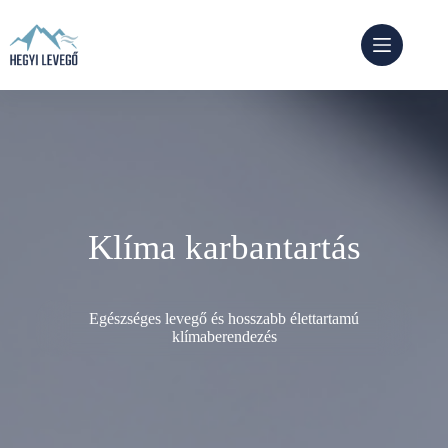
Skip
to
content
Klíma karbantartás
Egészséges levegő és hosszabb élettartamú
klímaberendezés